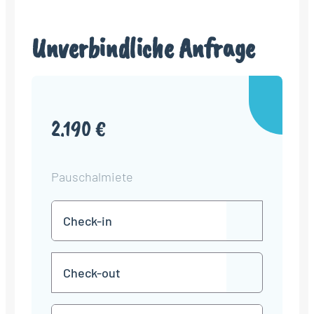
Unverbindliche Anfrage
2.190 €
Pauschalmiete
Check-
TT
in
Punkt
MM
Check-
Punkt
JJJJ
TT
out
Punkt
MM