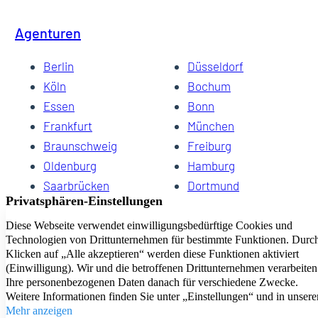
Agenturen
Berlin
Düsseldorf
Köln
Bochum
Essen
Bonn
Frankfurt
München
Braunschweig
Freiburg
Oldenburg
Hamburg
Saarbrücken
Dortmund
Hannover
Schwerin
Dresden
Kiel
Wuppertal
Bremen