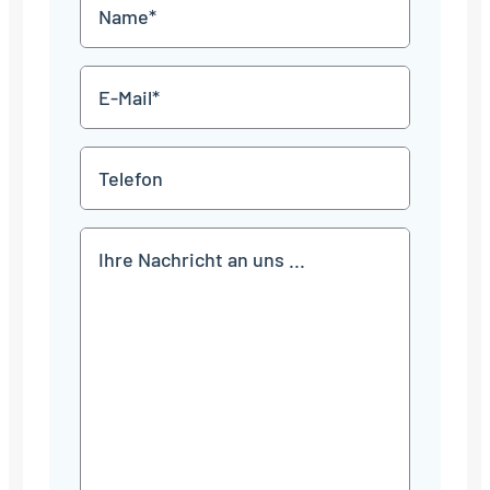
Name
Punkt
JJJJ
*
E-
Mail
*
Telefon
Mitteilung