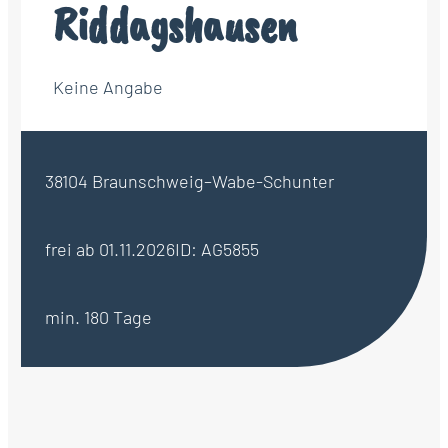
Riddagshausen
Keine Angabe
38104 Braunschweig–Wabe-Schunter
frei ab 01.11.2026
ID: AG5855
min. 180 Tage