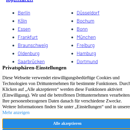
Berlin
Düsseldorf
Köln
Bochum
Essen
Bonn
Frankfurt
München
Braunschweig
Freiburg
Oldenburg
Hamburg
Saarbrücken
Dortmund
Hannover
Schwerin
Dresden
Kiel
Wuppertal
Bremen
HomeCompany eG Ihre Agenturen für Wohnen auf Zeit