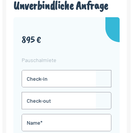
Unverbindliche Anfrage
895 €
Pauschalmiete
Check-
TT
in
Punkt
MM
Check-
Punkt
JJJJ
TT
out
Punkt
MM
Name
Punkt
JJJJ
*