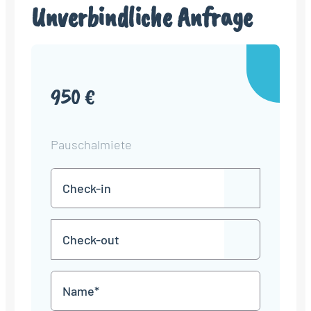
Unverbindliche Anfrage
950 €
Pauschalmiete
Check-
TT
in
Punkt
MM
Check-
Punkt
JJJJ
TT
out
Punkt
MM
Name
Punkt
JJJJ
*