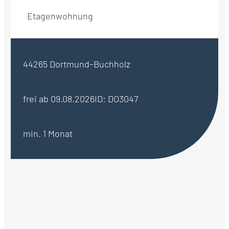
Etagenwohnung
44265 Dortmund–Buchholz
frei ab 09.08.2026
ID: DO3047
min. 1 Monat