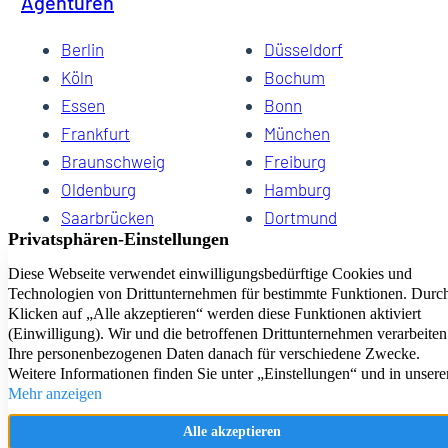
Agenturen
Berlin
Düsseldorf
Köln
Bochum
Essen
Bonn
Frankfurt
München
Braunschweig
Freiburg
Oldenburg
Hamburg
Saarbrücken
Dortmund
Hannover
Schwerin
Dresden
Kiel
Wuppertal
Bremen
HomeCompany eG Ihre Agenturen für Wohnen auf Zeit