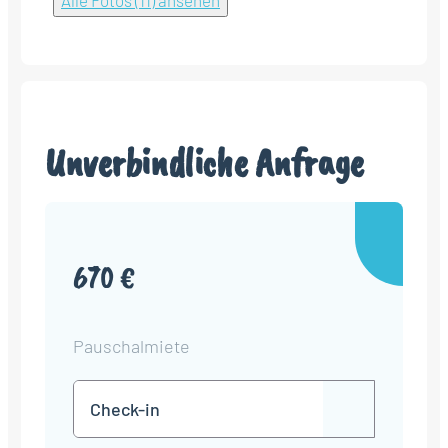
Alle Fotos (11) ansehen
Unverbindliche Anfrage
670 €
Pauschalmiete
Check-
TT
in
Punkt