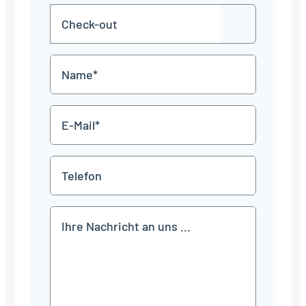
MM
Check-
Punkt
JJJJ
TT
out
Punkt
MM
Name
Punkt
JJJJ
*
E-
Mail
*
Telefon
Mitteilung