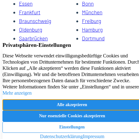
Essen
Bonn
Frankfurt
München
Braunschweig
Freiburg
Oldenburg
Hamburg
Saarbrücken
Dortmund
Hannover
Schwerin
Dresden
Kiel
Wuppertal
Bremen
HomeCompany eG Ihre Agenturen für Wohnen auf Zeit
Impressum
Datenschutz
Kontakt