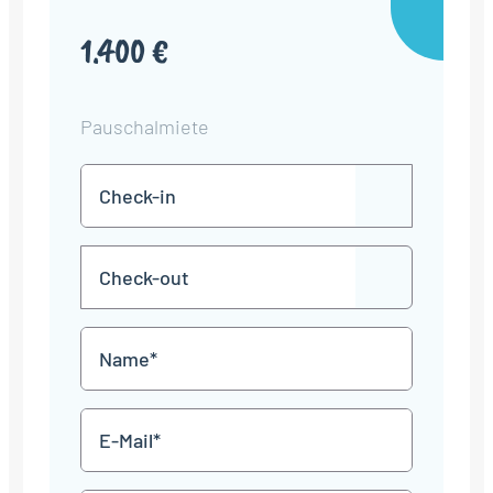
1.400 €
Pauschalmiete
Check-
TT
in
Punkt
MM
Check-
Punkt
JJJJ
TT
out
Punkt
MM
Name
Punkt
JJJJ
*
E-
Mail