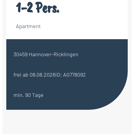
1-2 Pers.
Apartment
30459 Hannover–Ricklingen
frei ab 08.08.2026
ID: AG778092
min. 90 Tage