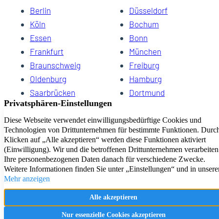
Berlin
Düsseldorf
Köln
Bochum
Essen
Bonn
Frankfurt
München
Braunschweig
Freiburg
Oldenburg
Hamburg
Saarbrücken
Dortmund
Hannover
Schwerin
Dresden
Kiel
Wuppertal
Bremen
HomeCompany eG Ihre Agenturen für Wohnen auf Zeit