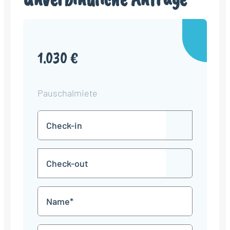
1.030 €
Pauschalmiete
Check-
TT
in
Punkt
MM
Check-
Punkt
JJJJ
TT
out
Punkt
MM
Name
Punkt
JJJJ
*