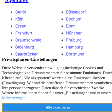
Berlin
Düsseldorf
Köln
Bochum
Essen
Bonn
Frankfurt
München
Braunschweig
Freiburg
Oldenburg
Hamburg
Saarbrücken
Dortmund
Hannover
Schwerin
Dresden
Kiel
Wuppertal
Bremen
HomeCompany eG Ihre Agenturen für Wohnen auf Zeit