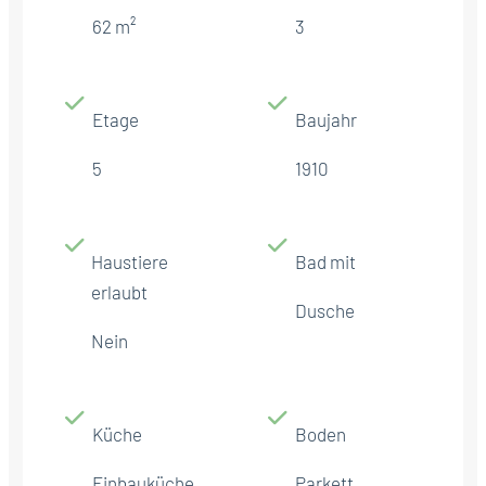
62 m²
3
Etage
Baujahr
5
1910
Haustiere
Bad mit
erlaubt
Dusche
Nein
Küche
Boden
Einbauküche
Parkett