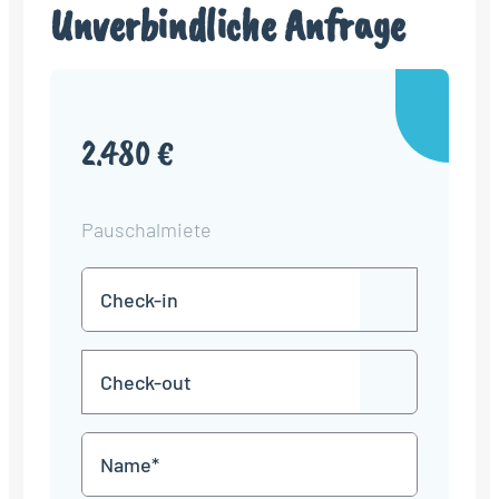
Unverbindliche Anfrage
2.480 €
Pauschalmiete
Check-
TT
in
Punkt
MM
Check-
Punkt
JJJJ
TT
out
Punkt
MM
Name
Punkt
JJJJ
*