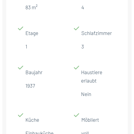
83 m²
4
Etage
Schlafzimmer
1
3
Baujahr
Haustiere
erlaubt
1937
Nein
Küche
Möbliert
Einbauküche
voll