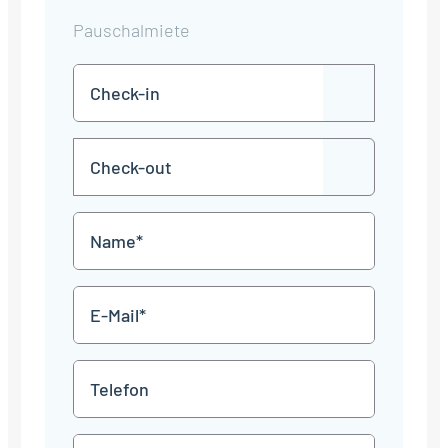
Pauschalmiete
Check-
TT
in
Punkt
MM
Check-
Punkt
JJJJ
TT
out
Punkt
MM
Name
Punkt
JJJJ
*
E-
Mail
*
Telefon