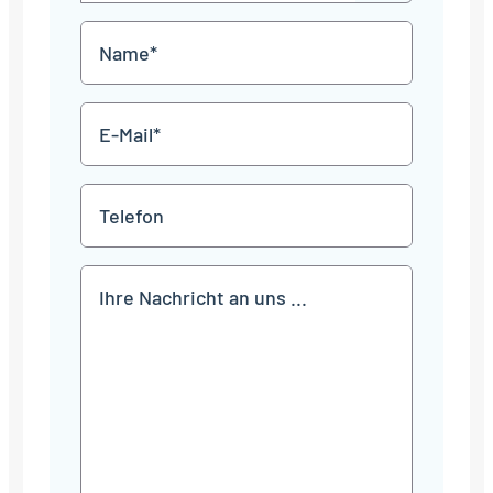
MM
Name
Punkt
JJJJ
*
E-
Mail
*
Telefon
Mitteilung