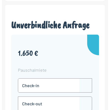
Unverbindliche Anfrage
1.650 €
Pauschalmiete
Check-
TT
in
Punkt
MM
Check-
Punkt
JJJJ
TT
out
Punkt