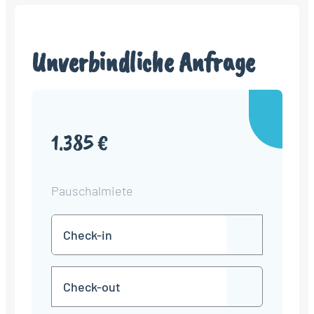
Unverbindliche Anfrage
1.385 €
Pauschalmiete
Check-
TT
in
Punkt
MM
Check-
Punkt
JJJJ
TT
out
Punkt