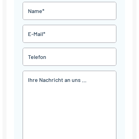
MM
Name
Punkt
JJJJ
*
E-
Mail
*
Telefon
Mitteilung