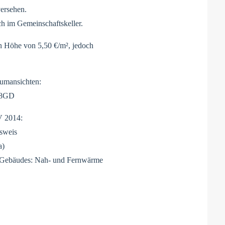
versehen.
h im Gemeinschaftskeller.
in Höhe von 5,50 €/m², jedoch
umansichten:
VZ8GD
V 2014:
usweis
a)
es Gebäudes: Nah- und Fernwärme