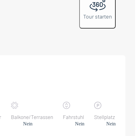
Tour starten
r
Balkone/Terrassen
Fahrstuhl
Stellplatz
Nein
Nein
Nein