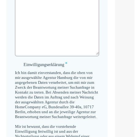
*
Einwilligungserklärung
Einwilligungserklärung
*
Ich bin damit einverstanden, dass die oben von
mir ausgewählte Agentur Hamburg die von mir
angegebenen Daten verarbeitet, um mit mir zum
Zweck der Beantwortung meiner Suchanfrage in
Kontakt zu treten. Bei Absenden meiner Nachricht
werden die Daten im Auftrag und nach Weisung
der ausgewählten Agentur durch die
HomeCompany eG, Bundesallee 39-40a, 10717
Berlin, erhoben und an die jeweilige Agentur zur
Beantwortung meiner Suchanfrage weitergeleitet.
Mir ist bewusst, dass die vorstehende
Einwilligung freiwillig ist und aus der
Nichterteilung oder aus einem Widerruf einer