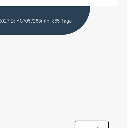
.2027
ID: AG7057288
min. 365 Tage