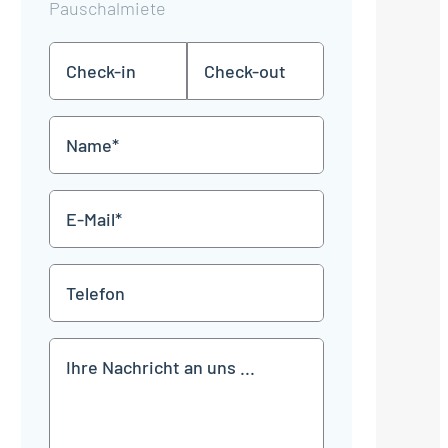
Pauschalmiete
Check-
Check-
TT
TT
in
out
Punkt
Punkt
MM
MM
Name
Punkt
Punkt
JJJJ
JJJJ
*
E-
Mail
*
Telefon
Mitteilung