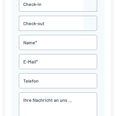
Check-
TT
in
Punkt
MM
Check-
Punkt
JJJJ
TT
out
Punkt
MM
Name
Punkt
JJJJ
*
E-
Mail
*
Telefon
Mitteilung