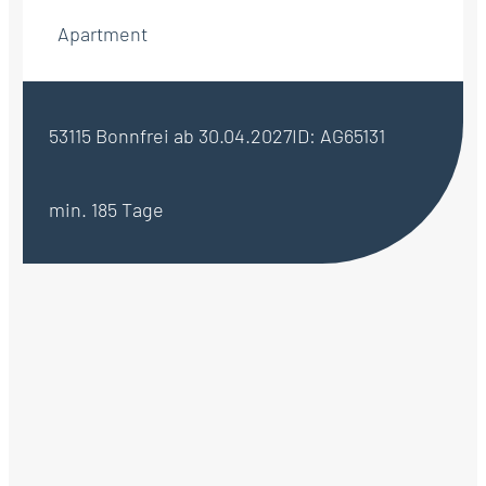
Apartment
53115 Bonn
frei ab 30.04.2027
ID: AG65131
min. 185 Tage