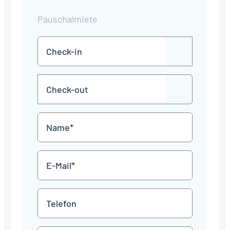
Pauschalmiete
Check-
TT
in
Punkt
MM
Check-
Punkt
JJJJ
TT
out
Punkt
MM
Name
Punkt
JJJJ
*
E-
Mail
*
Telefon