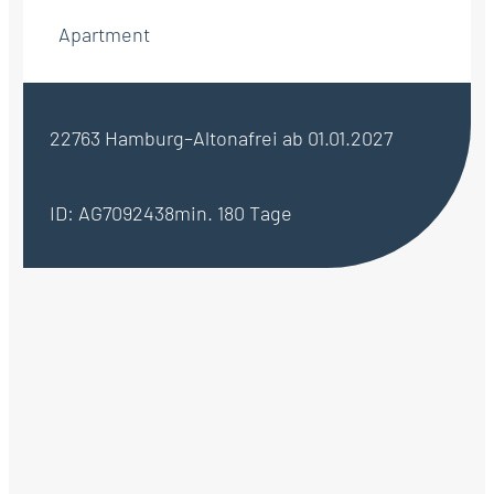
Apartment
22763 Hamburg–Altona
frei ab 01.01.2027
ID: AG7092438
min. 180 Tage