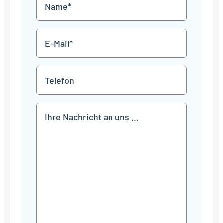
Name
Punkt
JJJJ
*
E-
Mail
*
Telefon
Mitteilung