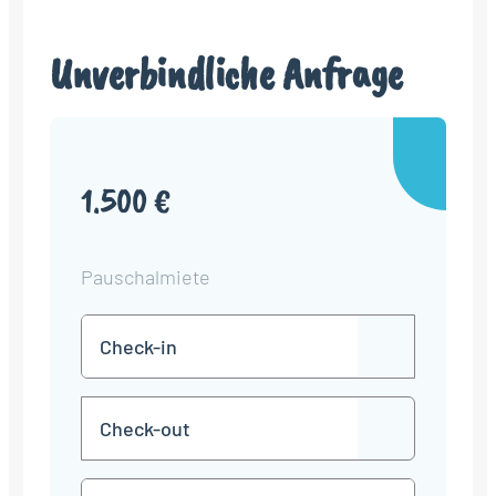
Unverbindliche Anfrage
1.500 €
Pauschalmiete
Check-
TT
in
Punkt
MM
Check-
Punkt
JJJJ
TT
out
Punkt
MM