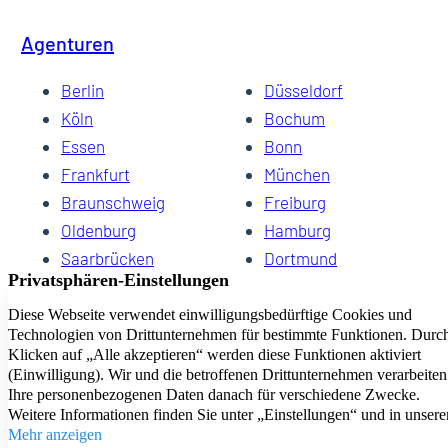
Agenturen
Berlin
Düsseldorf
Köln
Bochum
Essen
Bonn
Frankfurt
München
Braunschweig
Freiburg
Oldenburg
Hamburg
Saarbrücken
Dortmund
Hannover
Schwerin
Dresden
Kiel
Wuppertal
Bremen