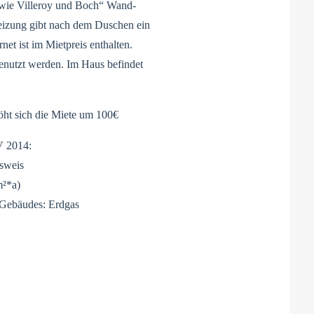
owie Villeroy und Boch“ Wand-
eizung gibt nach dem Duschen ein
et ist im Mietpreis enthalten.
enutzt werden. Im Haus befindet
öht sich die Miete um 100€
V 2014:
usweis
m²*a)
s Gebäudes: Erdgas