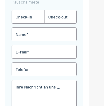
Pauschalmiete
Check-
Check-
TT
TT
in
out
Punkt
Punkt
MM
MM
Name
Punkt
Punkt
JJJJ
JJJJ
*
E-
Mail
*
Telefon
Mitteilung