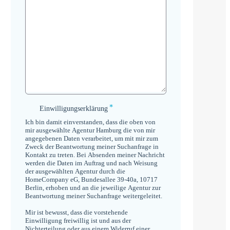
*
Einwilligungserklärung
Einwilligungserklärung
*
Ich bin damit einverstanden, dass die oben von
mir ausgewählte Agentur Hamburg die von mir
angegebenen Daten verarbeitet, um mit mir zum
Zweck der Beantwortung meiner Suchanfrage in
Kontakt zu treten. Bei Absenden meiner Nachricht
werden die Daten im Auftrag und nach Weisung
der ausgewählten Agentur durch die
HomeCompany eG, Bundesallee 39-40a, 10717
Berlin, erhoben und an die jeweilige Agentur zur
Beantwortung meiner Suchanfrage weitergeleitet.
Mir ist bewusst, dass die vorstehende
Einwilligung freiwillig ist und aus der
Nichterteilung oder aus einem Widerruf einer