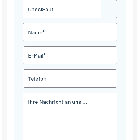
Check-
Punkt
JJJJ
TT
out
Punkt
MM
Name
Punkt
JJJJ
*
E-
Mail
*
Telefon
Mitteilung