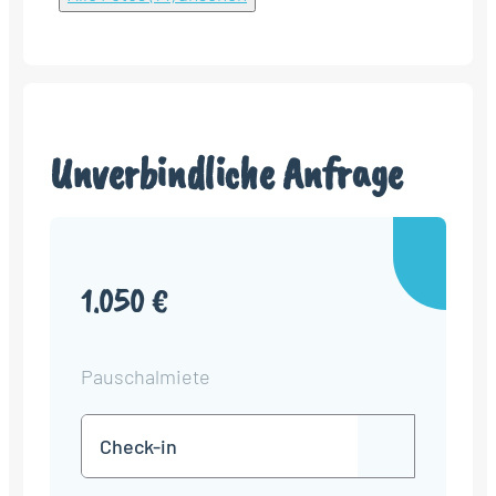
Unverbindliche Anfrage
1.050 €
Pauschalmiete
Check-
TT
in
Punkt
MM