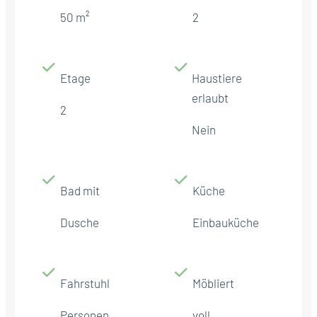
50 m²
2
Etage
Haustiere
erlaubt
2
Nein
Bad mit
Küche
Dusche
Einbauküche
Fahrstuhl
Möbliert
Personen
voll