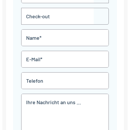
in
Punkt
MM
Check-
Punkt
JJJJ
TT
out
Punkt
MM
Name
Punkt
JJJJ
*
E-
Mail
*
Telefon
Mitteilung