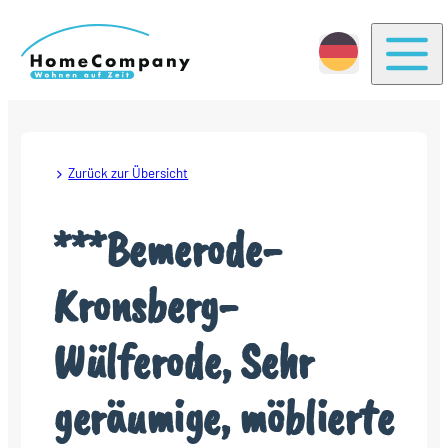
Togg
Zurück zur Übersicht
***Bemerode-
Kronsberg-
Wülferode, Sehr
geräumige, möblierte