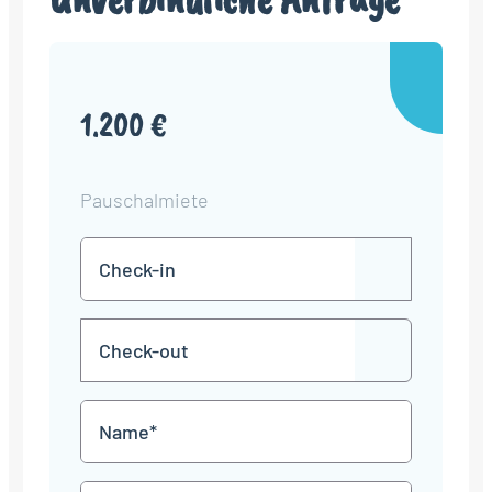
1.200 €
Pauschalmiete
Check-
TT
in
Punkt
MM
Check-
Punkt
JJJJ
TT
out
Punkt
MM
Name
Punkt
JJJJ
*