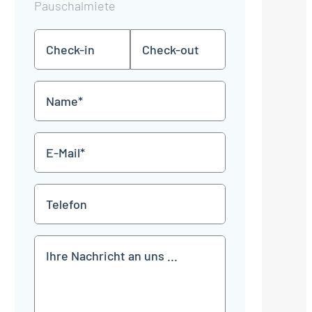
Pauschalmiete
Check-
Check-
TT
TT
in
out
Punkt
Punkt
MM
MM
Name
Punkt
Punkt
JJJJ
JJJJ
*
E-
Mail
*
Telefon
Mitteilung