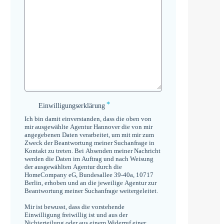
*
Einwilligungserklärung
Einwilligungserklärung
*
Ich bin damit einverstanden, dass die oben von
mir ausgewählte Agentur Hannover die von mir
angegebenen Daten verarbeitet, um mit mir zum
Zweck der Beantwortung meiner Suchanfrage in
Kontakt zu treten. Bei Absenden meiner Nachricht
werden die Daten im Auftrag und nach Weisung
der ausgewählten Agentur durch die
HomeCompany eG, Bundesallee 39-40a, 10717
Berlin, erhoben und an die jeweilige Agentur zur
Beantwortung meiner Suchanfrage weitergeleitet.
Mir ist bewusst, dass die vorstehende
Einwilligung freiwillig ist und aus der
Nichterteilung oder aus einem Widerruf einer