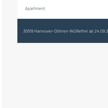
Apartment
30519 Hannover–Döhren-Wülfel
frei ab 24.09.