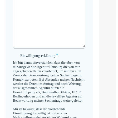
*
Einwilligungserklärung
Einwilligungserklärung
*
Ich bin damit einverstanden, dass die oben von
mir ausgewählte Agentur Hamburg die von mir
angegebenen Daten verarbeitet, um mit mir zum
Zweck der Beantwortung meiner Suchanfrage in
Kontakt zu treten. Bei Absenden meiner Nachricht
werden die Daten im Auftrag und nach Weisung
der ausgewählten Agentur durch die
HomeCompany eG, Bundesallee 39-40a, 10717
Berlin, erhoben und an die jeweilige Agentur zur
Beantwortung meiner Suchanfrage weitergeleitet.
Mir ist bewusst, dass die vorstehende
Einwilligung freiwillig ist und aus der
Nichterteilung oder aus einem Widerruf einer