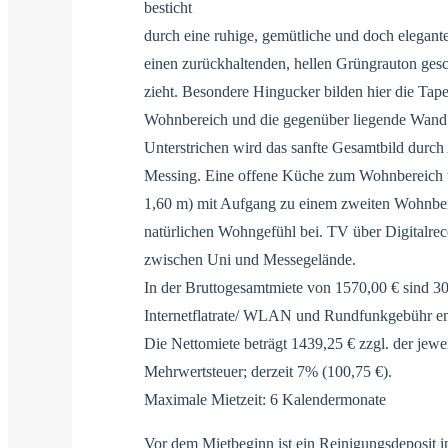
besticht
durch eine ruhige, gemütliche und doch elegan
einen zurückhaltenden, hellen Grüngrauton gesc
zieht. Besondere Hingucker bilden hier die Tap
Wohnbereich und die gegenüber liegende Wand 
Unterstrichen wird das sanfte Gesamtbild durch
Messing. Eine offene Küche zum Wohnbereich 
1,60 m) mit Aufgang zu einem zweiten Wohnber
natürlichen Wohngefühl bei. TV über Digitalrece
zwischen Uni und Messegelände.
In der Bruttogesamtmiete von 1570,00 € sind 30
Internetflatrate/ WLAN und Rundfunkgebühr en
Die Nettomiete beträgt 1439,25 € zzgl. der jewe
Mehrwertsteuer; derzeit 7% (100,75 €).
Maximale Mietzeit: 6 Kalendermonate
Vor dem Mietbeginn ist ein Reinigungsdeposit 