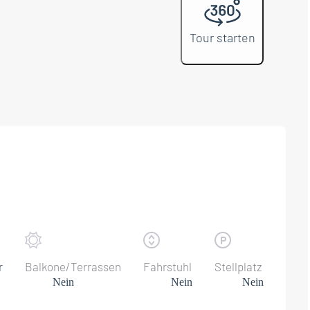
Tour starten
r
Balkone/Terrassen
Fahrstuhl
Stellplatz
Nein
Nein
Nein