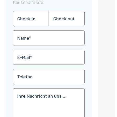
Pauschalmiete
Check-
Check-
TT
TT
in
out
Punkt
Punkt
MM
MM
Name
Punkt
Punkt
JJJJ
JJJJ
*
E-
Mail
*
Telefon
Mitteilung