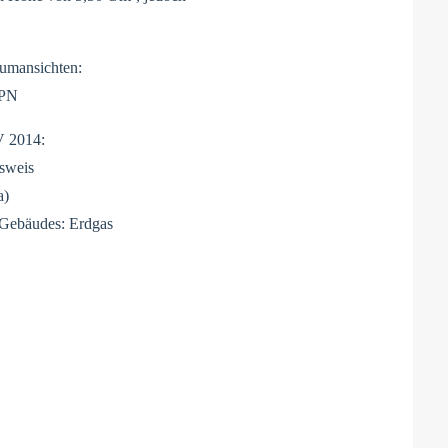
umansichten:
GPN
V 2014:
usweis
a)
s Gebäudes: Erdgas