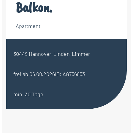
Balkon.
Apartment
30449 Hannover–Linden-Limmer
frei ab 06.08.2026
ID: AG756853
min. 30 Tage