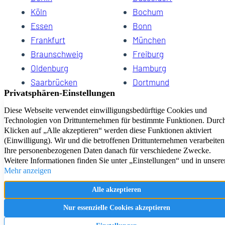
Köln
Bochum
Essen
Bonn
Frankfurt
München
Braunschweig
Freiburg
Oldenburg
Hamburg
Saarbrücken
Dortmund
Hannover
Schwerin
Dresden
Kiel
Wuppertal
Bremen
HomeCompany eG Ihre Agenturen für Wohnen auf Zeit
Impressum
Datenschutz
Kontakt