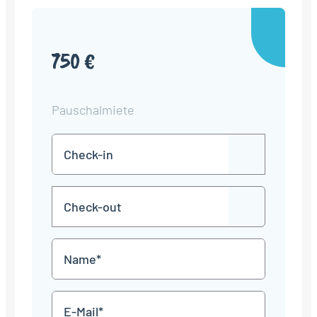
750 €
Pauschalmiete
Check-
TT
in
Punkt
MM
Check-
Punkt
JJJJ
TT
out
Punkt
MM
Name
Punkt
JJJJ
*
E-