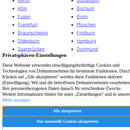
Berlin
Düsseldorf
Köln
Bochum
Essen
Bonn
Frankfurt
München
Braunschweig
Freiburg
Oldenburg
Hamburg
Saarbrücken
Dortmund
Hannover
Schwerin
Dresden
Kiel
Wuppertal
Bremen
HomeCompany eG Ihre Agenturen für Wohnen auf Zeit
Impressum
Datenschutz
Kontakt