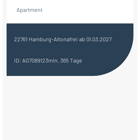
Apartment
22761 Hamburg–Altona
frei ab 01.03.2027
ID: AG7089123
min. 365 Tage