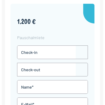
1.200 €
Pauschalmiete
Check-
TT
in
Punkt
MM
Check-
Punkt
JJJJ
TT
out
Punkt
MM
Name
Punkt
JJJJ
*
E-