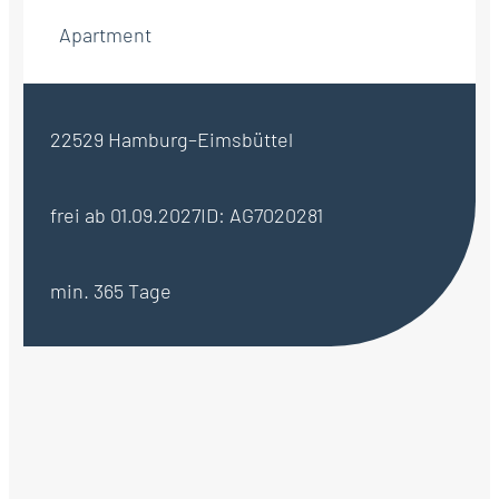
Apartment
22529 Hamburg–Eimsbüttel
frei ab 01.09.2027
ID: AG7020281
min. 365 Tage