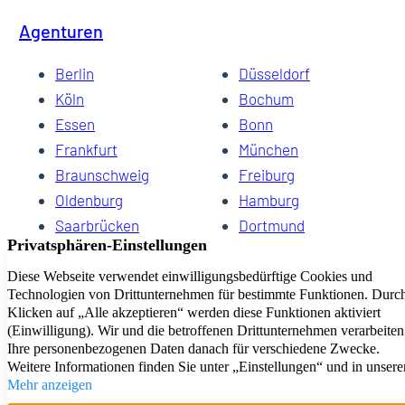
Agenturen
Berlin
Düsseldorf
Köln
Bochum
Essen
Bonn
Frankfurt
München
Braunschweig
Freiburg
Oldenburg
Hamburg
Saarbrücken
Dortmund
Hannover
Schwerin
Dresden
Kiel
Wuppertal
Bremen