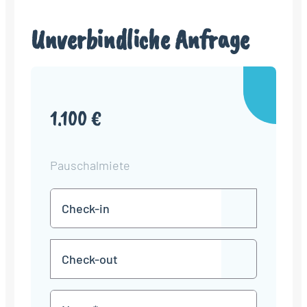
Unverbindliche Anfrage
1.100 €
Pauschalmiete
Check-
TT
in
Punkt
MM
Check-
Punkt
JJJJ
TT
out
Punkt
MM
Name
Punkt