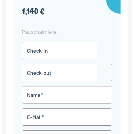
1.140 €
Pauschalmiete
Check-
TT
in
Punkt
MM
Check-
Punkt
JJJJ
TT
out
Punkt
MM
Name
Punkt
JJJJ
*
E-
Mail
*