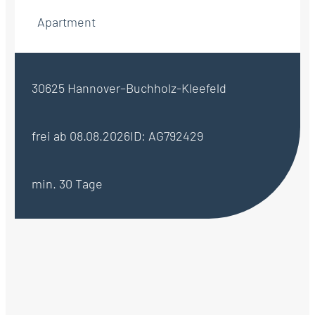
Apartment
30625 Hannover–Buchholz-Kleefeld
frei ab 08.08.2026
ID: AG792429
min. 30 Tage