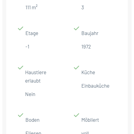
111 m²
3
Etage
Baujahr
-1
1972
Haustiere
Küche
erlaubt
Einbauküche
Nein
Boden
Möbliert
Fliesen
voll