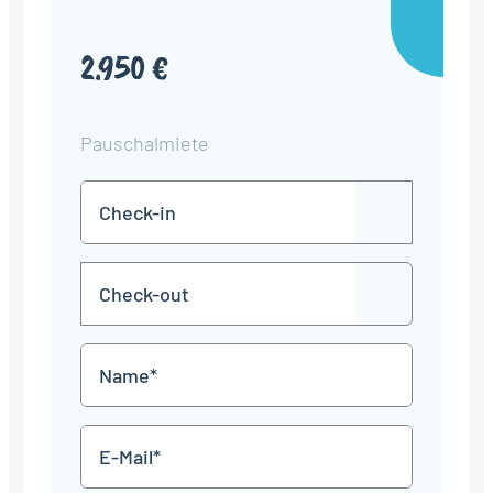
2.950 €
Pauschalmiete
Check-
TT
in
Punkt
MM
Check-
Punkt
JJJJ
TT
out
Punkt
MM
Name
Punkt
JJJJ
*
E-
Mail