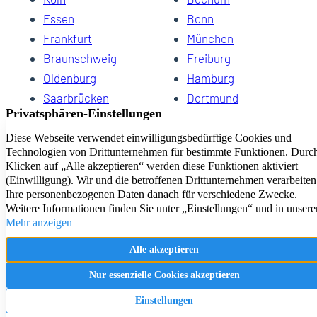
Essen
Bonn
Frankfurt
München
Braunschweig
Freiburg
Oldenburg
Hamburg
Saarbrücken
Dortmund
Hannover
Schwerin
Dresden
Kiel
Wuppertal
Bremen
HomeCompany eG Ihre Agenturen für Wohnen auf Zeit
Impressum
Datenschutz
Kontakt