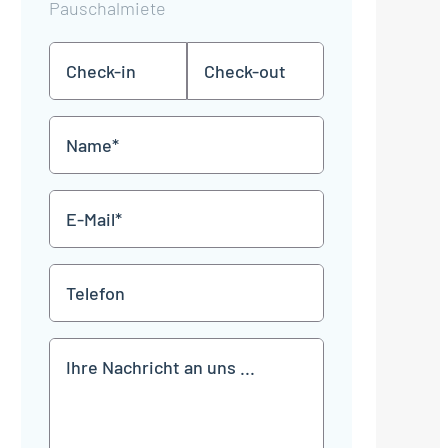
Pauschalmiete
Check-
Check-
TT
TT
in
out
Punkt
Punkt
MM
MM
Name
Punkt
Punkt
JJJJ
JJJJ
*
E-
Mail
*
Telefon
Mitteilung