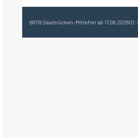
66119 Saarbrücken–Mitte
frei ab 17.08.2026
ID: