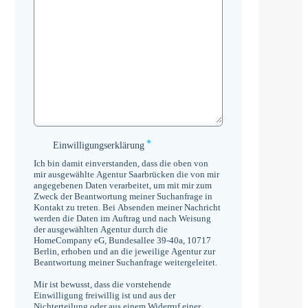
*
Einwilligungserklärung
Einwilligungserklärung
*
Ich bin damit einverstanden, dass die oben von
mir ausgewählte Agentur Saarbrücken die von mir
angegebenen Daten verarbeitet, um mit mir zum
Zweck der Beantwortung meiner Suchanfrage in
Kontakt zu treten. Bei Absenden meiner Nachricht
werden die Daten im Auftrag und nach Weisung
der ausgewählten Agentur durch die
HomeCompany eG, Bundesallee 39-40a, 10717
Berlin, erhoben und an die jeweilige Agentur zur
Beantwortung meiner Suchanfrage weitergeleitet.
Mir ist bewusst, dass die vorstehende
Einwilligung freiwillig ist und aus der
Nichterteilung oder aus einem Widerruf einer