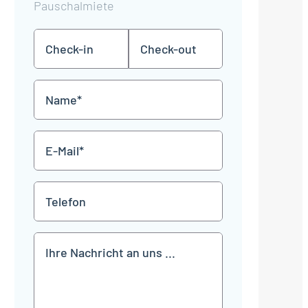
Pauschalmiete
Check-
Check-
TT
TT
in
out
Punkt
Punkt
MM
MM
Name
Punkt
Punkt
JJJJ
JJJJ
*
E-
Mail
*
Telefon
Mitteilung