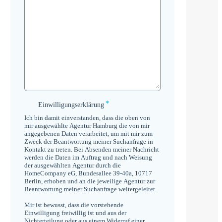
*
Einwilligungserklärung
Einwilligungserklärung
*
Ich bin damit einverstanden, dass die oben von
mir ausgewählte Agentur Hamburg die von mir
angegebenen Daten verarbeitet, um mit mir zum
Zweck der Beantwortung meiner Suchanfrage in
Kontakt zu treten. Bei Absenden meiner Nachricht
werden die Daten im Auftrag und nach Weisung
der ausgewählten Agentur durch die
HomeCompany eG, Bundesallee 39-40a, 10717
Berlin, erhoben und an die jeweilige Agentur zur
Beantwortung meiner Suchanfrage weitergeleitet.
Mir ist bewusst, dass die vorstehende
Einwilligung freiwillig ist und aus der
Nichterteilung oder aus einem Widerruf einer