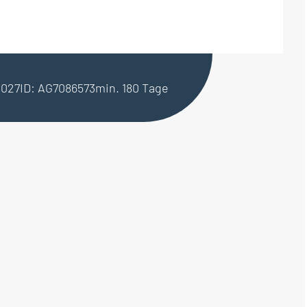
2027
ID: AG7086573
min. 180 Tage