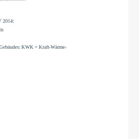
V 2014:
is
es Gebäudes: KWK = Kraft-Wärme-