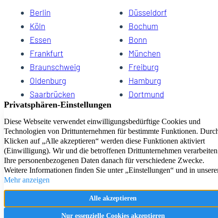
Berlin
Düsseldorf
Köln
Bochum
Essen
Bonn
Frankfurt
München
Braunschweig
Freiburg
Oldenburg
Hamburg
Saarbrücken
Dortmund
Hannover
Schwerin
Dresden
Kiel
Wuppertal
Bremen
HomeCompany eG Ihre Agenturen für Wohnen auf Zeit