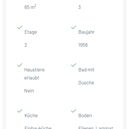
65 m²
3
Etage
Baujahr
2
1956
Haustiere
Bad mit
erlaubt
Dusche
Nein
Küche
Boden
Einbauküche
Fliesen, Laminat