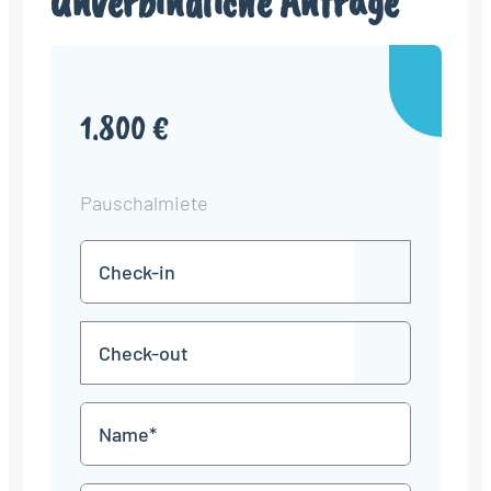
Unverbindliche Anfrage
1.800 €
Pauschalmiete
Check-
TT
in
Punkt
MM
Check-
Punkt
JJJJ
TT
out
Punkt
MM
Name
Punkt
JJJJ
*