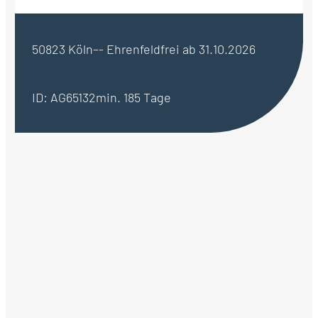
50823 Köln–- Ehrenfeld
frei ab 31.10.2026
ID: AG65132
min. 185 Tage