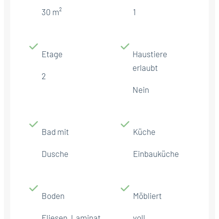
30 m²
1
Etage
Haustiere
erlaubt
2
Nein
Bad mit
Küche
Dusche
Einbauküche
Boden
Möbliert
Fliesen, Laminat
voll