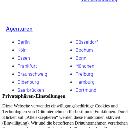
Agenturen
Berlin
Düsseldorf
Köln
Bochum
Essen
Bonn
Frankfurt
München
Braunschweig
Freiburg
Oldenburg
Hamburg
Saarbrücken
Dortmund
Hannover
Schwerin
Dresden
Kiel
Wuppertal
Bremen