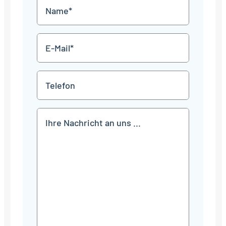
Name
Punkt
JJJJ
*
E-
Mail
*
Telefon
Mitteilung