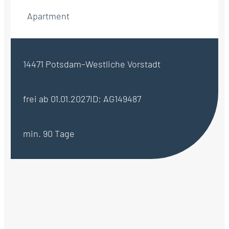
Apartment
14471 Potsdam–Westliche Vorstadt
frei ab 01.01.2027
ID: AG149487
min. 90 Tage