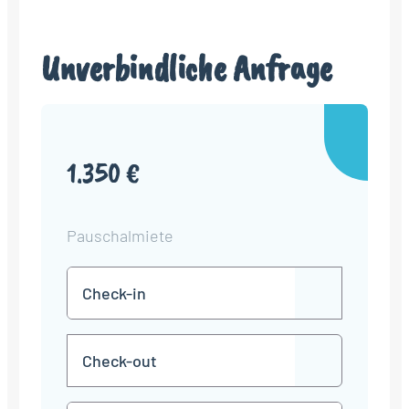
Unverbindliche Anfrage
1.350 €
Pauschalmiete
Check-
TT
in
Punkt
MM
Check-
Punkt
JJJJ
TT
out
Punkt
MM