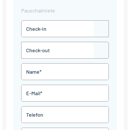
Pauschalmiete
Check-
TT
in
Punkt
MM
Check-
Punkt
JJJJ
TT
out
Punkt
MM
Name
Punkt
JJJJ
*
E-
Mail
*
Telefon