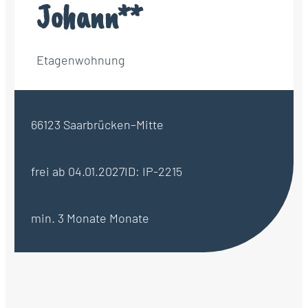
Johann**
Etagenwohnung
66123 Saarbrücken–Mitte
frei ab 04.01.2027
ID: IP-2215
min. 3 Monate Monate