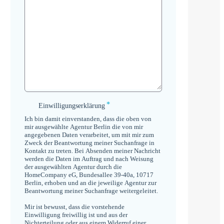
*
Einwilligungserklärung
Einwilligungserklärung
*
Ich bin damit einverstanden, dass die oben von
mir ausgewählte Agentur Berlin die von mir
angegebenen Daten verarbeitet, um mit mir zum
Zweck der Beantwortung meiner Suchanfrage in
Kontakt zu treten. Bei Absenden meiner Nachricht
werden die Daten im Auftrag und nach Weisung
der ausgewählten Agentur durch die
HomeCompany eG, Bundesallee 39-40a, 10717
Berlin, erhoben und an die jeweilige Agentur zur
Beantwortung meiner Suchanfrage weitergeleitet.
Mir ist bewusst, dass die vorstehende
Einwilligung freiwillig ist und aus der
Nichterteilung oder aus einem Widerruf einer