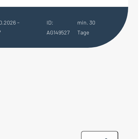
10.2026 –
ID:
min. 30
7
AG149527
Tage