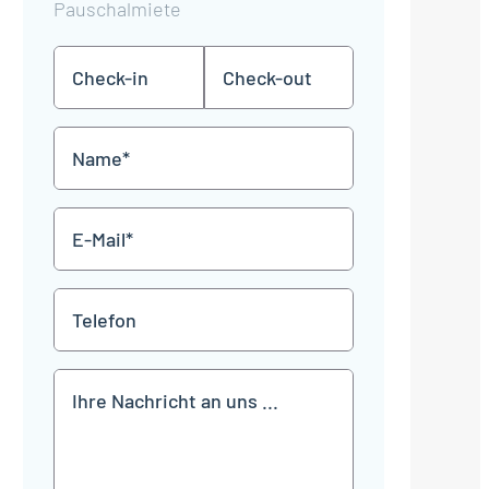
Pauschalmiete
Check-
Check-
TT
TT
in
out
Punkt
Punkt
MM
MM
Name
Punkt
Punkt
JJJJ
JJJJ
*
E-
Mail
*
Telefon
Mitteilung