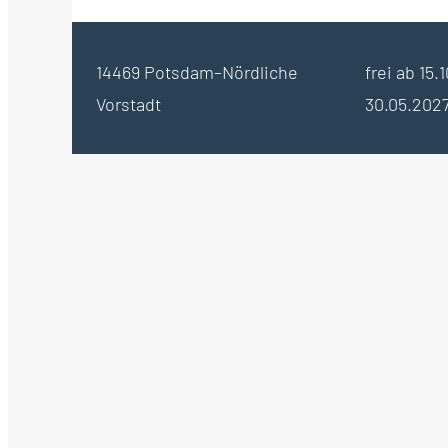
14469 Potsdam–Nördliche
frei ab 15.
Vorstadt
30.05.202