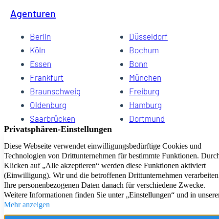
Agenturen
Berlin
Düsseldorf
Köln
Bochum
Essen
Bonn
Frankfurt
München
Braunschweig
Freiburg
Oldenburg
Hamburg
Saarbrücken
Dortmund
Hannover
Schwerin
Dresden
Kiel
Wuppertal
Bremen