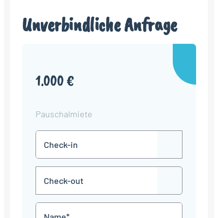
Unverbindliche Anfrage
1.000 €
Pauschalmiete
Check-
TT
in
Punkt
MM
Check-
Punkt
JJJJ
TT
out
Punkt
MM
Name
Punkt