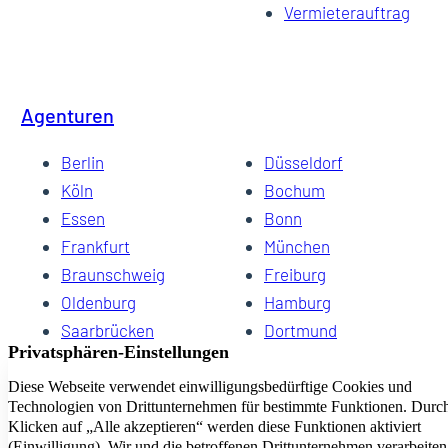
Vermieterauftrag
Agenturen
Berlin
Düsseldorf
Köln
Bochum
Essen
Bonn
Frankfurt
München
Braunschweig
Freiburg
Oldenburg
Hamburg
Saarbrücken
Dortmund
Hannover
Schwerin
Dresden
Kiel
Wuppertal
Bremen