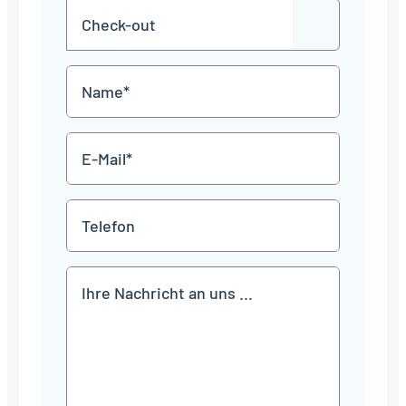
Check-
Punkt
JJJJ
TT
out
Punkt
MM
Name
Punkt
JJJJ
*
E-
Mail
*
Telefon
Mitteilung