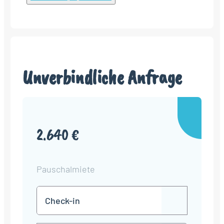
Unverbindliche Anfrage
2.640 €
Pauschalmiete
Check-
TT
in
Punkt
MM