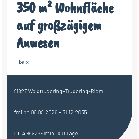
350 m² Wohnfläche
auf großzügigem
Anwesen
Haus
81827 Waldtrudering–Trudering-Riem
frei ab 06.08.2026 – 31.12.2035
ID: AG892891
min. 180 Tage