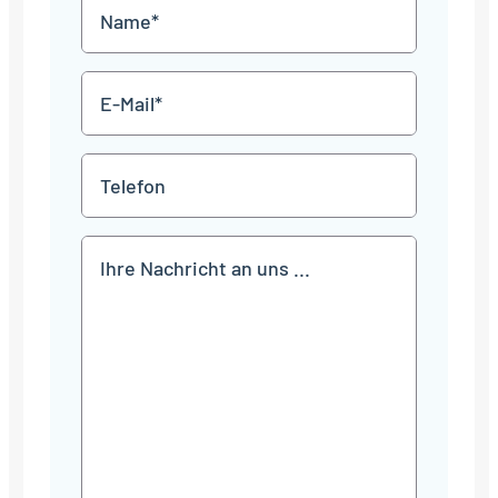
Name
Punkt
JJJJ
*
E-
Mail
*
Telefon
Mitteilung