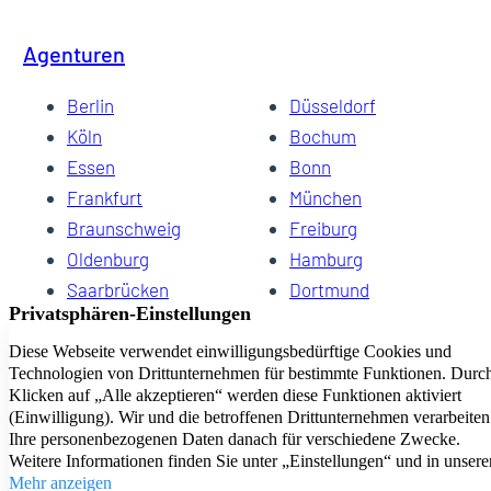
Agenturen
Berlin
Düsseldorf
Köln
Bochum
Essen
Bonn
Frankfurt
München
Braunschweig
Freiburg
Oldenburg
Hamburg
Saarbrücken
Dortmund
Hannover
Schwerin
Dresden
Kiel
Wuppertal
Bremen