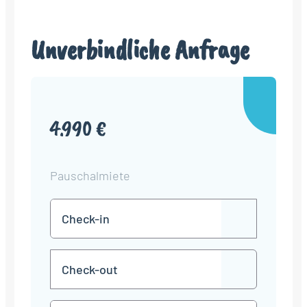
Unverbindliche Anfrage
4.990 €
Pauschalmiete
Check-
TT
in
Punkt
MM
Check-
Punkt
JJJJ
TT
out
Punkt
MM