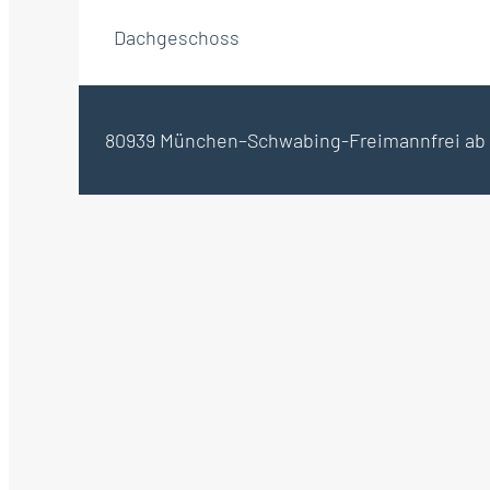
Dachgeschoss
80939 München–Schwabing-Freimann
frei ab