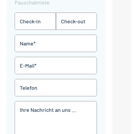
Pauschalmiete
Check-
Check-
TT
TT
in
out
Punkt
Punkt
MM
MM
Name
Punkt
Punkt
JJJJ
JJJJ
*
E-
Mail
*
Telefon
Mitteilung