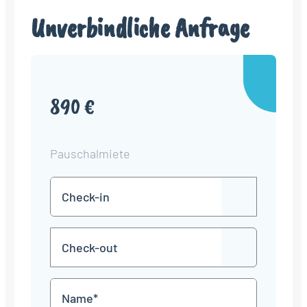
Unverbindliche Anfrage
890 €
Pauschalmiete
Check-
TT
in
Punkt
MM
Check-
Punkt
JJJJ
TT
out
Punkt
MM
Name
Punkt
JJJJ