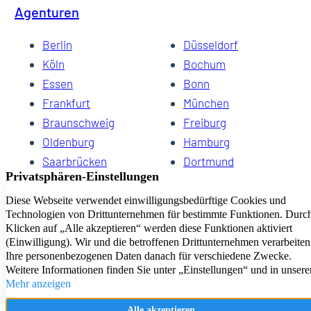
Agenturen
Berlin
Düsseldorf
Köln
Bochum
Essen
Bonn
Frankfurt
München
Braunschweig
Freiburg
Oldenburg
Hamburg
Saarbrücken
Dortmund
Hannover
Schwerin
Dresden
Kiel
Wuppertal
Bremen
HomeCompany eG Ihre Agenturen für Wohnen auf Zeit