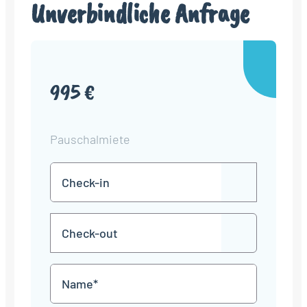
Unverbindliche Anfrage
995 €
Pauschalmiete
Check-
TT
in
Punkt
MM
Check-
Punkt
JJJJ
TT
out
Punkt
MM
Name
Punkt
JJJJ
*