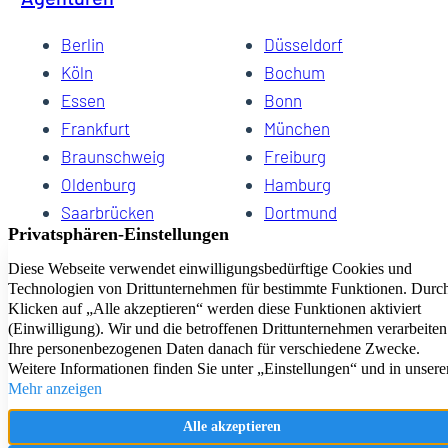
Berlin
Düsseldorf
Köln
Bochum
Essen
Bonn
Frankfurt
München
Braunschweig
Freiburg
Oldenburg
Hamburg
Saarbrücken
Dortmund
Hannover
Schwerin
Dresden
Kiel
Wuppertal
Bremen
HomeCompany eG Ihre Agenturen für Wohnen auf Zeit