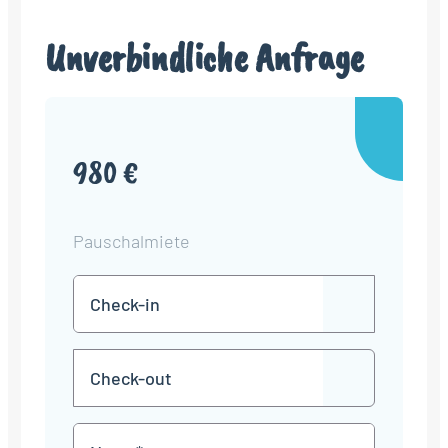
Unverbindliche Anfrage
980 €
Pauschalmiete
Check-
TT
in
Punkt
MM
Check-
Punkt
JJJJ
TT
out
Punkt
MM
Name
Punkt