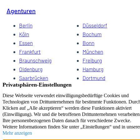
Agenturen
Berlin
Düsseldorf
Köln
Bochum
Essen
Bonn
Frankfurt
München
Braunschweig
Freiburg
Oldenburg
Hamburg
Saarbrücken
Dortmund
Hannover
Schwerin
Dresden
Kiel
Wuppertal
Bremen