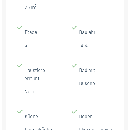
25 m²
1
Etage
Baujahr
3
1955
Haustiere
Bad mit
erlaubt
Dusche
Nein
Küche
Boden
Einbauküche
Fliesen, Laminat