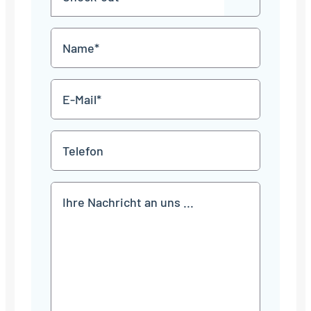
JJJJ
TT
out
Punkt
MM
Name
Punkt
JJJJ
*
E-
Mail
*
Telefon
Mitteilung