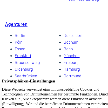
Agenturen
Berlin
Düsseldorf
Köln
Bochum
Essen
Bonn
Frankfurt
München
Braunschweig
Freiburg
Oldenburg
Hamburg
Saarbrücken
Dortmund
Hannover
Schwerin
Dresden
Kiel
Wuppertal
Bremen