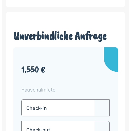
Unverbindliche Anfrage
1.550 €
Pauschalmiete
Check-
TT
in
Punkt
MM
Check-
Punkt