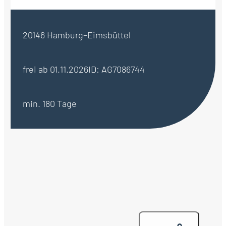
20146 Hamburg–Eimsbüttel
frei ab 01.11.2026
ID: AG7086744
min. 180 Tage