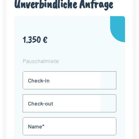
Unverbindliche Anfrage
1.350 €
Pauschalmiete
Check-
TT
in
Punkt
MM
Check-
Punkt
JJJJ
TT
out
Punkt
MM
Name
Punkt
JJJJ
*