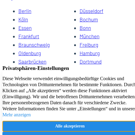
Berlin
Düsseldorf
Köln
Bochum
Essen
Bonn
Frankfurt
München
Braunschweig
Freiburg
Oldenburg
Hamburg
Saarbrücken
Dortmund
Hannover
Schwerin
Dresden
Kiel
Wuppertal
Bremen
HomeCompany eG Ihre Agenturen für Wohnen auf Zeit