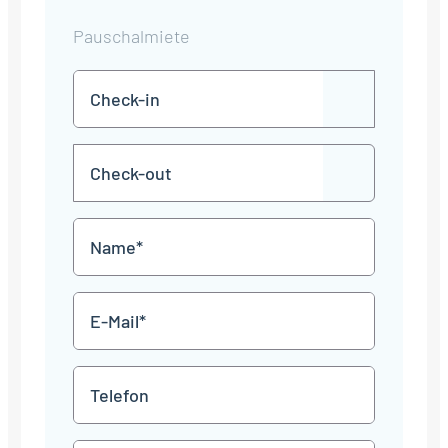
Pauschalmiete
Check-
TT
in
Punkt
MM
Check-
Punkt
JJJJ
TT
out
Punkt
MM
Name
Punkt
JJJJ
*
E-
Mail
*
Telefon