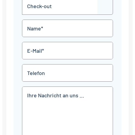
Check-
Punkt
JJJJ
TT
out
Punkt
MM
Name
Punkt
JJJJ
*
E-
Mail
*
Telefon
Mitteilung