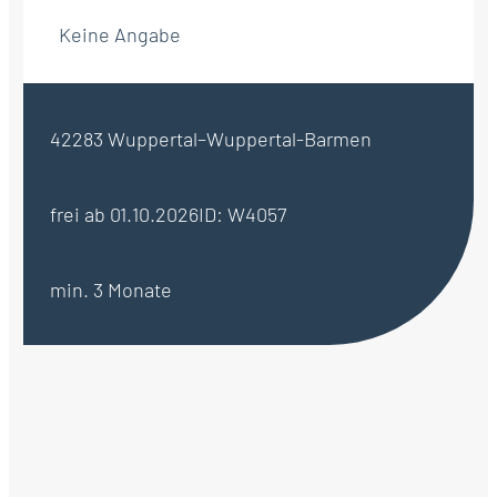
Keine Angabe
42283 Wuppertal–Wuppertal-Barmen
frei ab 01.10.2026
ID: W4057
min. 3 Monate