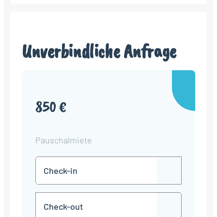
Unverbindliche Anfrage
850 €
Pauschalmiete
Check-
TT
in
Punkt
MM
Check-
Punkt
JJJJ
TT
out