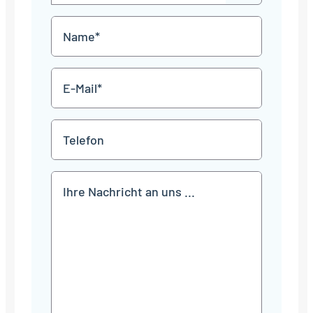
Punkt
MM
Name
Punkt
JJJJ
*
E-
Mail
*
Telefon
Mitteilung