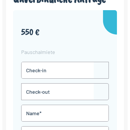
550 €
Pauschalmiete
Check-
TT
in
Punkt
MM
Check-
Punkt
JJJJ
TT
out
Punkt
MM
Name
Punkt
JJJJ
*