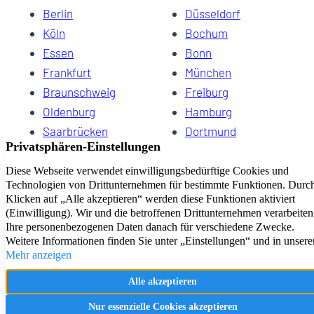
Berlin
Düsseldorf
Köln
Bochum
Essen
Bonn
Frankfurt
München
Braunschweig
Freiburg
Oldenburg
Hamburg
Saarbrücken
Dortmund
Hannover
Schwerin
Dresden
Kiel
Wuppertal
Bremen
HomeCompany eG Ihre Agenturen für Wohnen auf Zeit