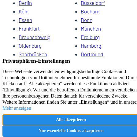
Berlin
Düsseldorf
Köln
Bochum
Essen
Bonn
Frankfurt
München
Braunschweig
Freiburg
Oldenburg
Hamburg
Saarbrücken
Dortmund
Hannover
Schwerin
Dresden
Kiel
Wuppertal
Bremen
HomeCompany eG Ihre Agenturen für Wohnen auf Zeit