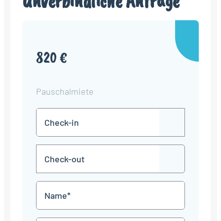
Unverbindliche Anfrage
820 €
Pauschalmiete
Check-
TT
in
Punkt
MM
Check-
Punkt
JJJJ
TT
out
Punkt
MM
Name
Punkt
JJJJ
*