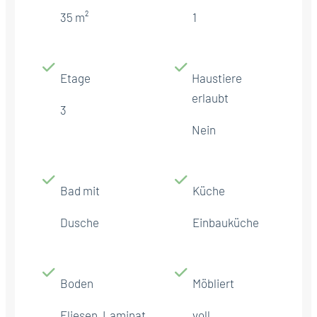
35 m²
1
Etage
Haustiere
erlaubt
3
Nein
Bad mit
Küche
Dusche
Einbauküche
Boden
Möbliert
Fliesen, Laminat
voll