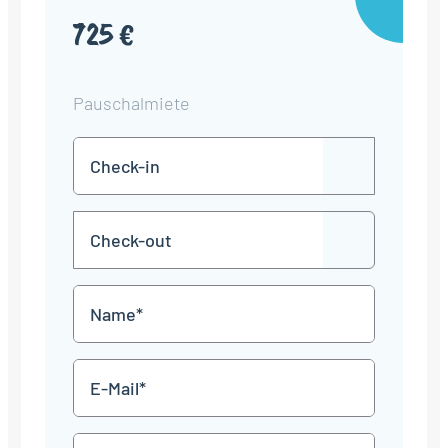
725 €
Pauschalmiete
Check-
TT
in
Punkt
MM
Check-
Punkt
JJJJ
TT
out
Punkt
MM
Name
Punkt
JJJJ
*
E-
Mail
*