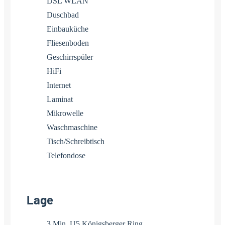
DSL WLAN
Duschbad
Einbauküche
Fliesenboden
Geschirrspüler
HiFi
Internet
Laminat
Mikrowelle
Waschmaschine
Tisch/Schreibtisch
Telefondose
Lage
3 Min. U5 Königsberger Ring