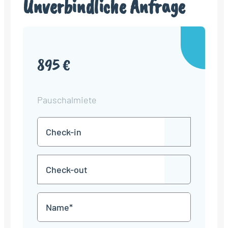
Unverbindliche Anfrage
895 €
Pauschalmiete
Check-
TT
in
Punkt
MM
Check-
Punkt
JJJJ
TT
out
Punkt
MM
Name
Punkt
JJJJ
*