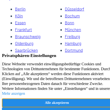
Berlin
Düsseldorf
Köln
Bochum
Essen
Bonn
Frankfurt
München
Braunschweig
Freiburg
Oldenburg
Hamburg
Saarbrücken
Dortmund
Hannover
Schwerin
Dresden
Kiel
Wuppertal
Bremen
HomeCompany eG Ihre Agenturen für Wohnen auf Zeit