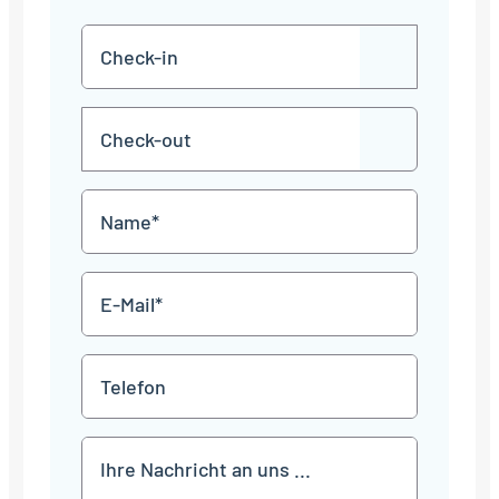
Check-
TT
in
Punkt
MM
Check-
Punkt
JJJJ
TT
out
Punkt
MM
Name
Punkt
JJJJ
*
E-
Mail
*
Telefon
Mitteilung