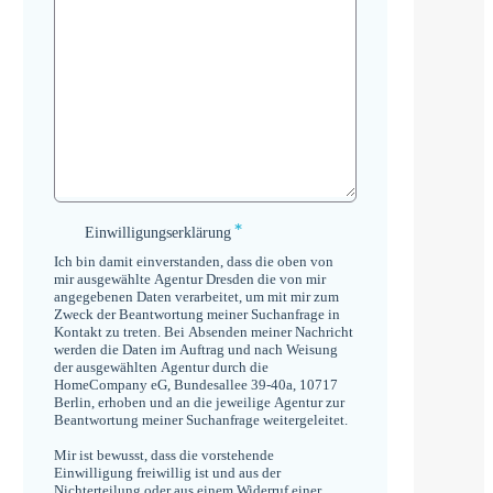
*
Einwilligungserklärung
Einwilligungserklärung
*
Ich bin damit einverstanden, dass die oben von
mir ausgewählte Agentur Dresden die von mir
angegebenen Daten verarbeitet, um mit mir zum
Zweck der Beantwortung meiner Suchanfrage in
Kontakt zu treten. Bei Absenden meiner Nachricht
werden die Daten im Auftrag und nach Weisung
der ausgewählten Agentur durch die
HomeCompany eG, Bundesallee 39-40a, 10717
Berlin, erhoben und an die jeweilige Agentur zur
Beantwortung meiner Suchanfrage weitergeleitet.
Mir ist bewusst, dass die vorstehende
Einwilligung freiwillig ist und aus der
Nichterteilung oder aus einem Widerruf einer