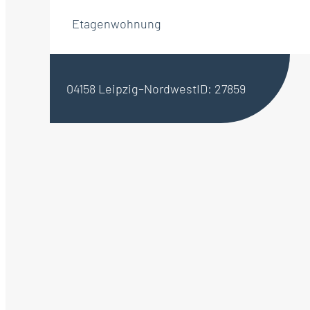
Etagenwohnung
04158 Leipzig–Nordwest
ID: 27859