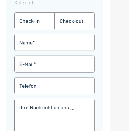
Kaltmiete
Check-
Check-
TT
TT
in
out
Punkt
Punkt
MM
MM
Name
Punkt
Punkt
JJJJ
JJJJ
*
E-
Mail
*
Telefon
Mitteilung